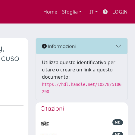
Home
Sfoglia
IT
LOGIN
y,
Informazioni
ncuso
Utilizza questo identificativo per
citare o creare un link a questo
documento:
https://hdl.handle.net/10278/5106
290
Citazioni
ND
ND