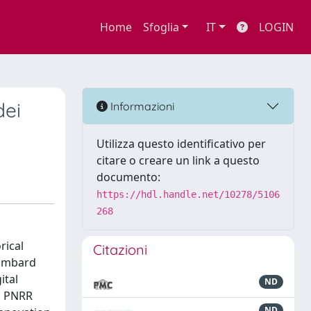
Home
Sfoglia
IT
LOGIN
dei
Informazioni
Utilizza questo identificativo per
citare o creare un link a questo
documento:
https://hdl.handle.net/10278/5106
268
rical
Citazioni
Lombard
ital
ND
N PNRR
ND