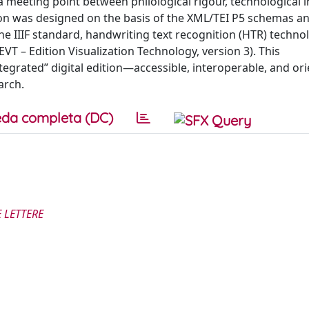
a meeting point between philological rigour, technological 
tion was designed on the basis of the XML/TEI P5 schemas a
e IIIF standard, handwriting text recognition (HTR) technol
EVT – Edition Visualization Technology, version 3). This
egrated” digital edition—accessible, interoperable, and or
arch.
da completa (DC)
 LETTERE