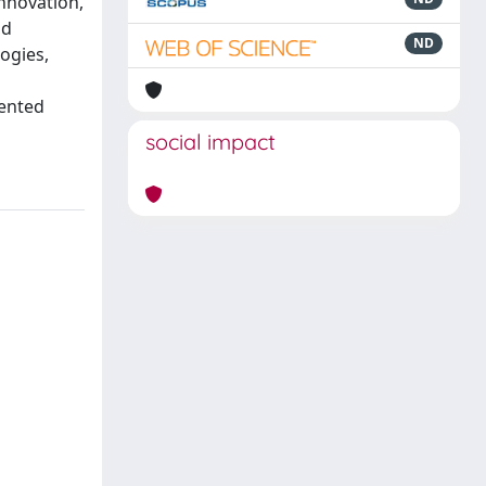
innovation,
nd
ND
ogies,
iented
social impact