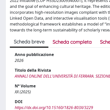
2022 initiative (CUP H53D23009340001), it represents 
and the goal of enhancing cultural heritage. The edi
incorporates high-resolution images compliant with th
Linked Open Data, and interactive visualisation tools (
methodological framework establishes a model of “int
towards the long-term sustainability of scholarly rese
Scheda breve
Scheda completa
Sche
Anno pubblicazione
2026
Titolo della Rivista
ANNALI ONLINE DELL'UNIVERSITÀ DI FERRARA. SEZIONE
N° Volume
XX (2025)
DOI
https://dx.doi.org/10.15160/1826-803X/3229