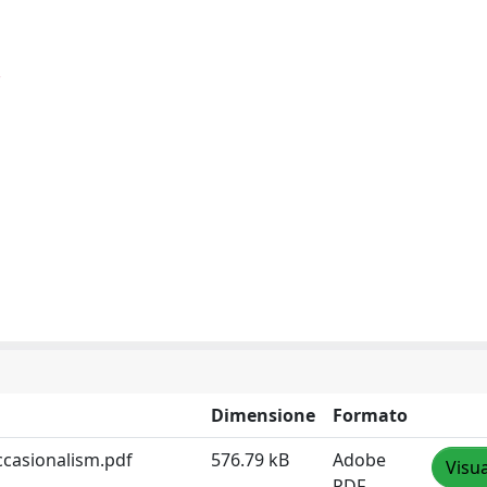
Dimensione
Formato
ccasionalism.pdf
576.79 kB
Adobe
Visua
PDF