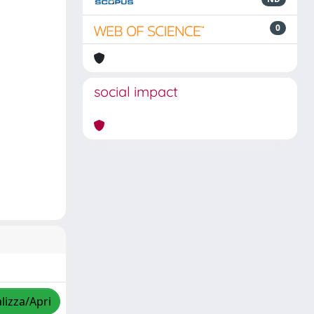
0
social impact
lizza/Apri