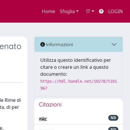
Home
Sfoglia
IT
LOGIN
fenato
Informazioni
Utilizza questo identificativo per
citare o creare un link a questo
documento:
https://hdl.handle.net/10278/5101
967
le Rime di
Citazioni
a, di per
ND
e.
ND