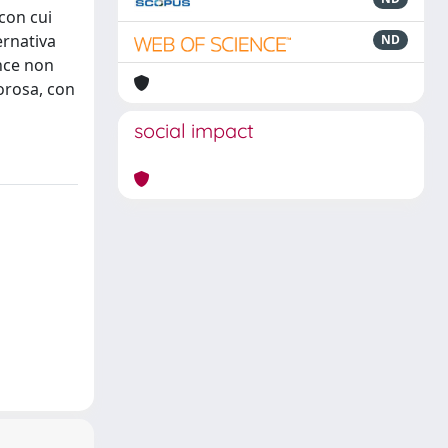
 con cui
ernativa
ND
nce non
orosa, con
social impact