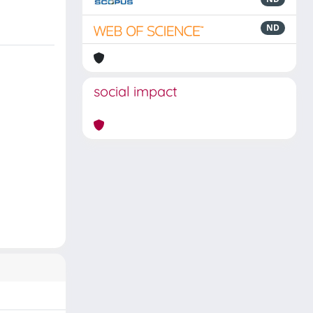
ND
social impact