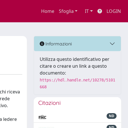
Home
Sfoglia
IT
LOGIN
Informazioni
Utilizza questo identificativo per
citare o creare un link a questo
documento:
https://hdl.handle.net/10278/5101
668
chi riceva
erede
Citazioni
ivo.
ND
a ledere
ND