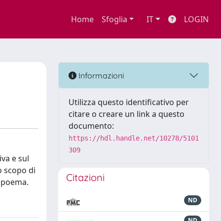
Home
Sfoglia
IT
LOGIN
Informazioni
Utilizza questo identificativo per
citare o creare un link a questo
documento:
https://hdl.handle.net/10278/5101
309
va e sul
o scopo di
Citazioni
l poema.
ND
ND