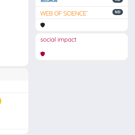
ND
social impact