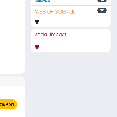
ND
social impact
za/Apri