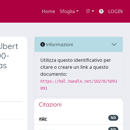
Home
Sfoglia
IT
LOGIN
lbert
Informazioni
00-
Utilizza questo identificativo per
as
citare o creare un link a questo
documento:
https://hdl.handle.net/10278/5093
091
Citazioni
ND
ND