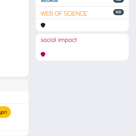
ND
social impact
pri