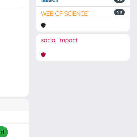
ND
social impact
ri