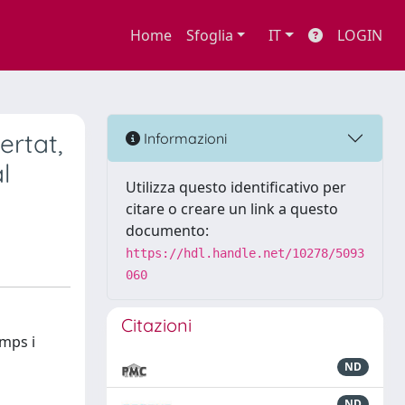
Home
Sfoglia
IT
LOGIN
ertat,
Informazioni
l
Utilizza questo identificativo per
citare o creare un link a questo
documento:
https://hdl.handle.net/10278/5093
060
Citazioni
amps i
ND
ND