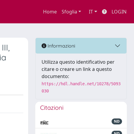
Home
Sfoglia
IT
LOGIN
II,
Informazioni
ia
Utilizza questo identificativo per
citare o creare un link a questo
documento:
https://hdl.handle.net/10278/5093
030
Citazioni
ND
ND