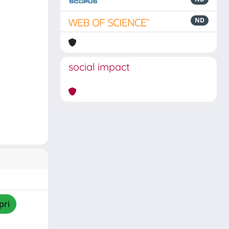
ND
social impact
pri