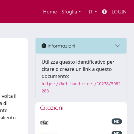
Home
Sfoglia
IT
LOGIN
Informazioni
Utilizza questo identificativo per
citare o creare un link a questo
documento:
https://hdl.handle.net/10278/5082
288
volta il
a di
Citazioni
ante
lienti i
ND
ND