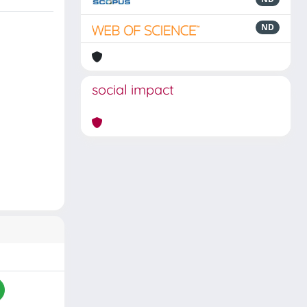
ND
social impact