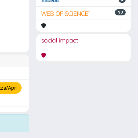
ND
social impact
zza/Apri