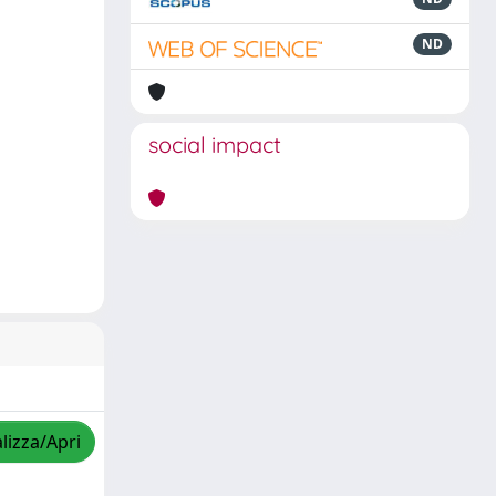
ND
social impact
lizza/Apri