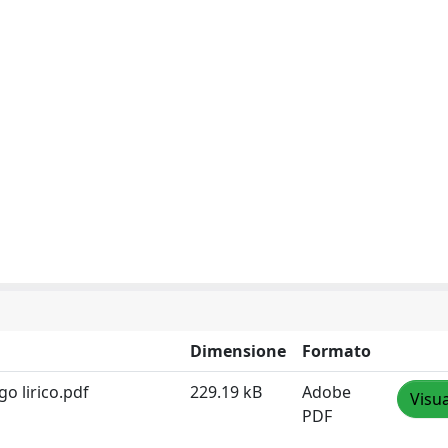
Dimensione
Formato
go lirico.pdf
229.19 kB
Adobe
Visua
PDF