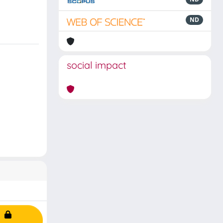
ND
social impact