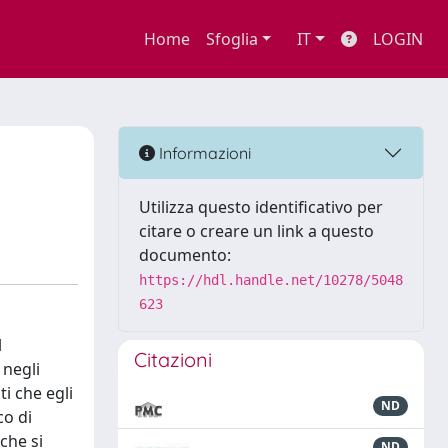
Home
Sfoglia
IT
LOGIN
Informazioni
Utilizza questo identificativo per
citare o creare un link a questo
documento:
https://hdl.handle.net/10278/5048
623
l
Citazioni
 negli
ti che egli
ND
co di
che si
ND