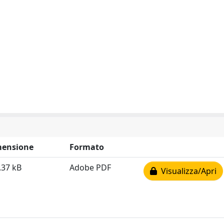
ensione
Formato
.37 kB
Adobe PDF
Visualizza/Apri