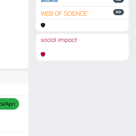
ND
social impact
za/Apri