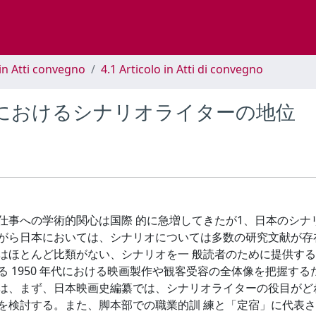
in Atti convegno
4.1 Articolo in Atti di convegno
におけるシナリオライターの地位
の仕事への学術的関心は国際 的に急増してきたが1、日本のシナ
ながら日本においては、シナリオについては多数の研究文献が存
はほとんど比類がない、シナリオを一 般読者のために提供す
 1950 年代における映画製作や観客受容の全体像を把握する
では、まず、日本映画史編纂では、シナリオライターの役目がど
を検討する。また、脚本部での職業的訓 練と「定宿」に代表