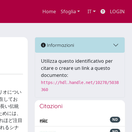
Home
Sfoglia
IT
LOGIN
Informazioni
Utilizza questo identificativo per
citare o creare un link a questo
documento:
https://hdl.handle.net/10278/5038
360
リオについ
在してお
Citazioni
る長い伝統
ためには、
れほど注目
ND
されるシナ
ND