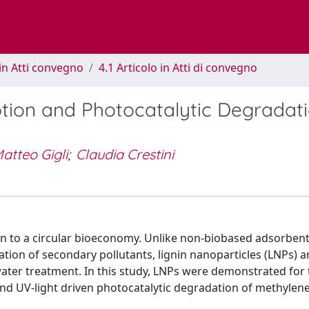
in Atti convegno
4.1 Articolo in Atti di convegno
ption and Photocatalytic Degradati
atteo Gigli
;
Claudia Crestini
tion to a circular bioeconomy. Unlike non-biobased adsorben
ation of secondary pollutants, lignin nanoparticles (LNPs) ar
ater treatment. In this study, LNPs were demonstrated for t
and UV-light driven photocatalytic degradation of methylen