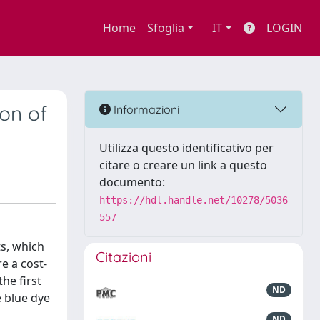
Home
Sfoglia
IT
LOGIN
on of
Informazioni
Utilizza questo identificativo per
citare o creare un link a questo
documento:
https://hdl.handle.net/10278/5036
557
ts, which
Citazioni
e a cost-
he first
ND
e blue dye
ND