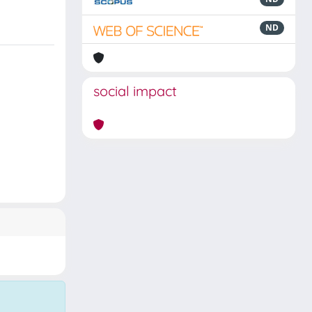
ND
social impact