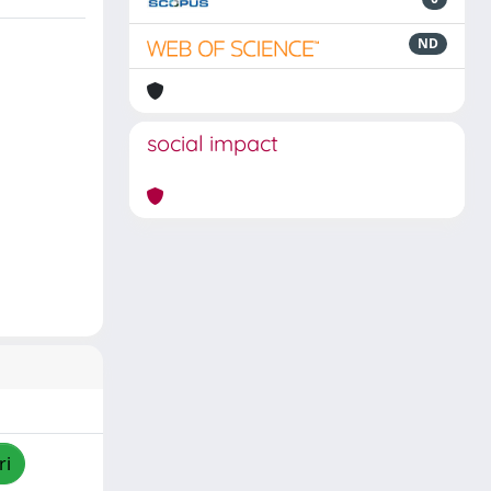
ND
social impact
ri