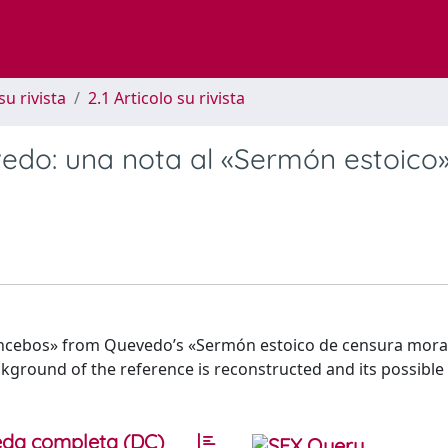
su rivista
2.1 Articolo su rivista
do: una nota al «Sermón estoico»
ancebos» from Quevedo’s «Sermón estoico de censura moral
ackground of the reference is reconstructed and its possibl
da completa (DC)