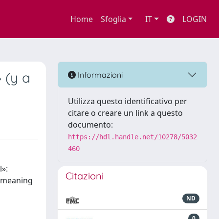
Home
Sfoglia
IT
LOGIN
 (y a
Informazioni
Utilizza questo identificativo per
citare o creare un link a questo
documento:
https://hdl.handle.net/10278/5032
460
»:
Citazioni
e meaning
ND
0