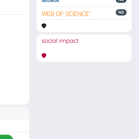
ND
social impact