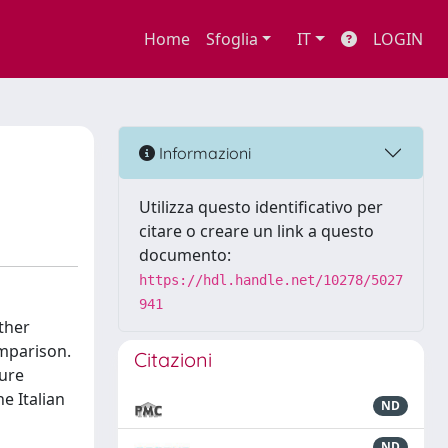
Home
Sfoglia
IT
LOGIN
Informazioni
Utilizza questo identificativo per
citare o creare un link a questo
documento:
https://hdl.handle.net/10278/5027
941
other
omparison.
Citazioni
ture
e Italian
ND
ND