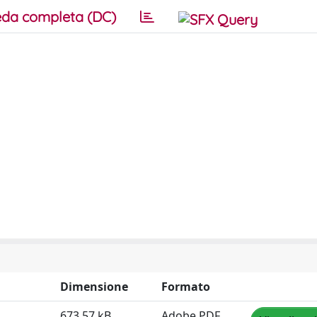
da completa (DC)
Dimensione
Formato
673.57 kB
Adobe PDF