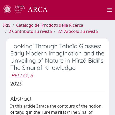
IRIS
Catalogo dei Prodotti della Ricerca
2 Contributo su rivista
2.1 Articolo su rivista
Looking Through Taḥqīq Glasses:
Early Modern Imagination and the
Unveiling of Nature in Mīrzā Bīdil’s
The Sinai of Knowledge
PELLO', S.
2023
Abstract
In this article I trace the contours of the notion
of taḥqīq in the Ṭūr-i maʿrifat (“The Sinai of