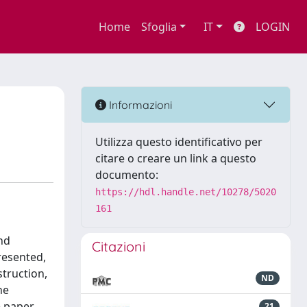
Home
Sfoglia
IT
LOGIN
t
Informazioni
Utilizza questo identificativo per
citare o creare un link a questo
documento:
https://hdl.handle.net/10278/5020
161
and
Citazioni
resented,
truction,
ND
he
e paper
21