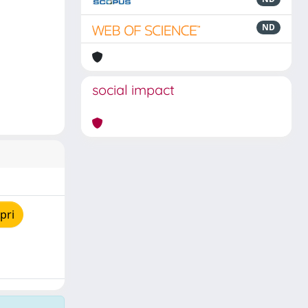
ND
social impact
pri