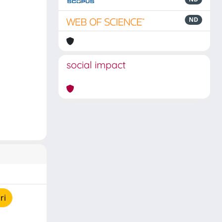
ND
social impact
ri