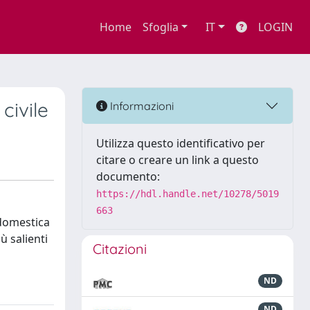
Home
Sfoglia
IT
LOGIN
civile
Informazioni
Utilizza questo identificativo per
citare o creare un link a questo
documento:
https://hdl.handle.net/10278/5019
663
 domestica
ù salienti
Citazioni
ND
ND