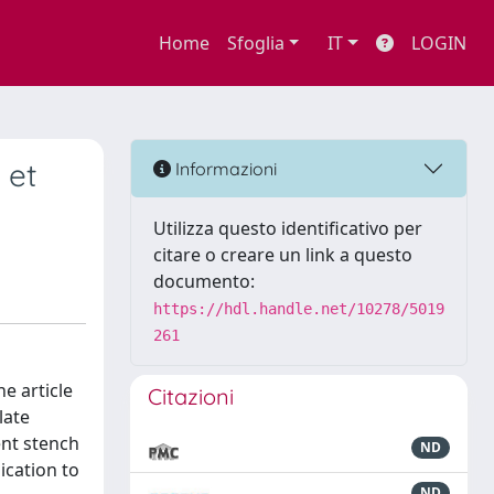
Home
Sfoglia
IT
LOGIN
 et
Informazioni
Utilizza questo identificativo per
citare o creare un link a questo
documento:
https://hdl.handle.net/10278/5019
261
e article
Citazioni
late
ent stench
ND
dication to
ND