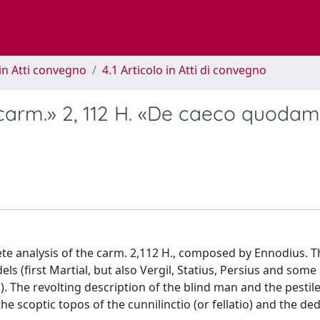
in Atti convegno
4.1 Articolo in Atti di convegno
 «carm.» 2, 112 H. «De caeco quodam
ete analysis of the carm. 2,112 H., composed by Ennodius. Th
ls (first Martial, but also Vergil, Statius, Persius and some 
s). The revolting description of the blind man and the pestil
the scoptic topos of the cunnilinctio (or fellatio) and the de