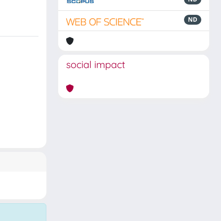
ND
social impact