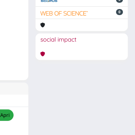
0
social impact
/Apri