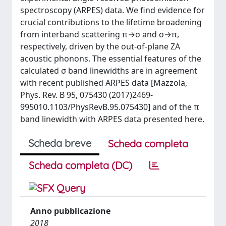
spectroscopy (ARPES) data. We find evidence for
crucial contributions to the lifetime broadening
from interband scattering π→σ and σ→π,
respectively, driven by the out-of-plane ZA
acoustic phonons. The essential features of the
calculated σ band linewidths are in agreement
with recent published ARPES data [Mazzola,
Phys. Rev. B 95, 075430 (2017)2469-
995010.1103/PhysRevB.95.075430] and of the π
band linewidth with ARPES data presented here.
Scheda breve
Scheda completa
Scheda completa (DC)
Anno pubblicazione
2018