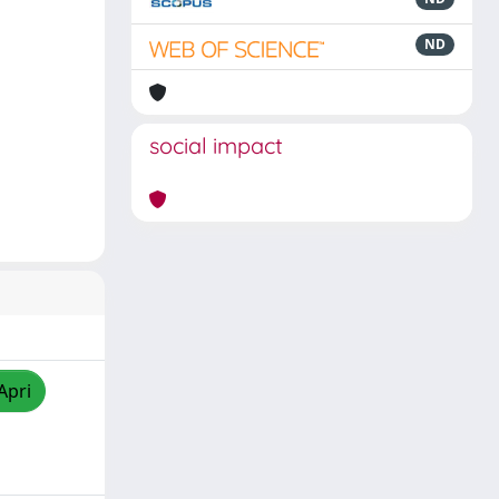
ND
social impact
Apri