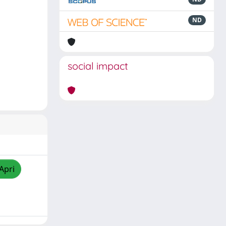
ND
social impact
Apri