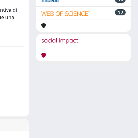
,
ntiva di
ND
ue una
social impact