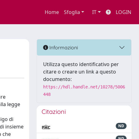
Home
Sfoglia
IT
LOGIN
Informazioni
Utilizza questo identificativo per
citare o creare un link a questo
documento:
https://hdl.handle.net/10278/5006
448
ure
lla legge
Citazioni
ligo di
 di insieme
ND
o che
ND