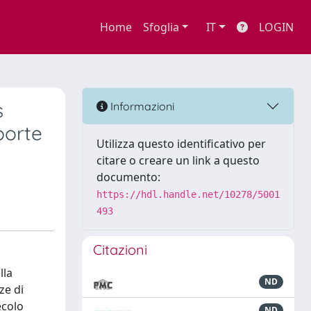
Home
Sfoglia
IT
LOGIN
s
Informazioni
porte
Utilizza questo identificativo per
citare o creare un link a questo
documento:
https://hdl.handle.net/10278/5001
493
Citazioni
lla
ND
ze di
ecolo
ND