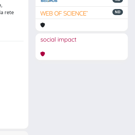
e,
la rete
ND
social impact