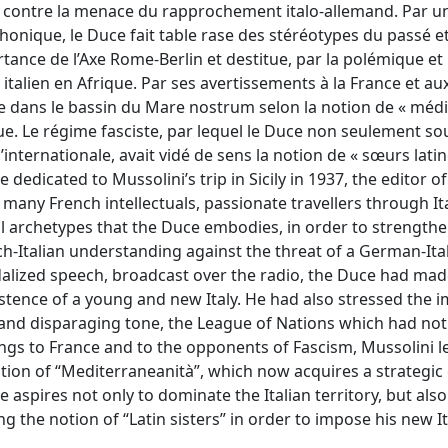
nne contre la menace du rapprochement italo‑allemand. Par u
phonique, le Duce fait table rase des stéréotypes du passé 
portance de l’Axe Rome‑Berlin et destitue, par la polémique et 
italien en Afrique. Par ses avertissements à la France et au
ue dans le bassin du Mare nostrum selon la notion de « médi
que. Le régime fasciste, par lequel le Duce non seulement so
l’internationale, avait vidé de sens la notion de « sœurs lati
 dedicated to Mussolini’s trip in Sicily in 1937, the editor of
many French intellectuals, passionate travellers through It
al archetypes that the Duce embodies, in order to strengthe
h‑Italian understanding against the threat of a German‑Ita
alized speech, broadcast over the radio, the Duce had mad
stence of a young and new Italy. He had also stressed the 
l and disparaging tone, the League of Nations which had not
ings to France and to the opponents of Fascism, Mussolini l
tion of “Mediterraneanità”, which now acquires a strategic
e aspires not only to dominate the Italian territory, but also
 the notion of “Latin sisters” in order to impose his new It