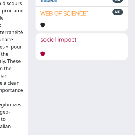
n discours
et proclame
ND
le
x
terranéité
social impact
uhaite
nes », pour
 the
aly. These
n the
lian
e a clean
importance
egitimizes
 geo-
 to
alian