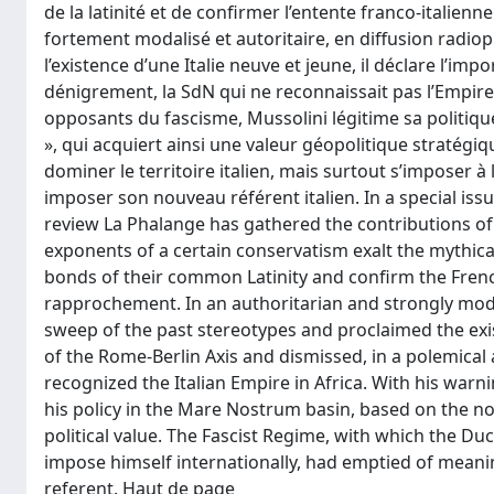
de la latinité et de confirmer l’entente franco‑italie
fortement modalisé et autoritaire, en diffusion radio
l’existence d’une Italie neuve et jeune, il déclare l’im
dénigrement, la SdN qui ne reconnaissait pas l’Empire 
opposants du fascisme, Mussolini légitime sa politiq
», qui acquiert ainsi une valeur géopolitique stratégi
dominer le territoire italien, mais surtout s’imposer à 
imposer son nouveau référent italien. In a special issue
review La Phalange has gathered the contributions of 
exponents of a certain conservatism exalt the mythic
bonds of their common Latinity and confirm the Frenc
rapprochement. In an authoritarian and strongly mod
sweep of the past stereotypes and proclaimed the exi
of the Rome‑Berlin Axis and dismissed, in a polemica
recognized the Italian Empire in Africa. With his warn
his policy in the Mare Nostrum basin, based on the no
political value. The Fascist Regime, with which the Duc
impose himself internationally, had emptied of meaning
referent. Haut de page