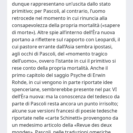
dunque rappresentano un’uscita dallo stato
primitivo; per Pascoli, al contrario, l’uomo
retrocede nel momento in cui rinuncia alla
consapevolezza della propria mortalità («sapere
di morte»). Altre spie all’interno dell’Èra nuova
portano a riflettere sul rapporto con Leopardi, il
cui pastore errante dall’Asia sembra ipostasi,
agli occhi di Pascoli, del «momento tragico
dell’uomo», ovvero l’istante in cui il primitivo si
rese conto della propria mortalità. Anche il
primo capitolo del saggio Psyche di Erwin
Rohde, in cui vengono in parte riportate idee
spenceriane, sembrerebbe presente nel par. VI
dell’Èra nuova: ma la conoscenza del tedesco da
parte di Pascoli resta ancora un punto irrisolto;
alcune sue versioni francesi di poesie tedesche
riportate nelle «carte Schinetti» provengono da
un medesimo articolo della «Revue des deux
mondes». Pascoli, nelle traduzioni omeriche,