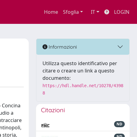
Home
Sfoglia
IT
LOGIN
Informazioni
Utilizza questo identificativo per
citare o creare un link a questo
documento:
https://hdl.handle.net/10278/4398
8
io Concina
Citazioni
tudio a
ntracciare
ND
ntinopoli,
 storia,
ND