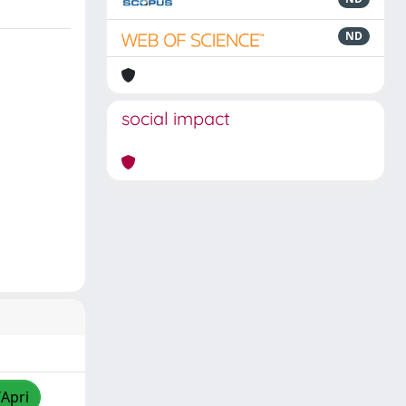
ND
social impact
/Apri