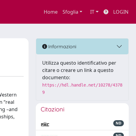
Home
Sfoglia
IT
LOGIN
Informazioni
Utilizza questo identificativo per
citare o creare un link a questo
documento:
https://hdl.handle.net/10278/4378
9
 Western
n “real
Citazioni
ing –and
nships,
ND
ND