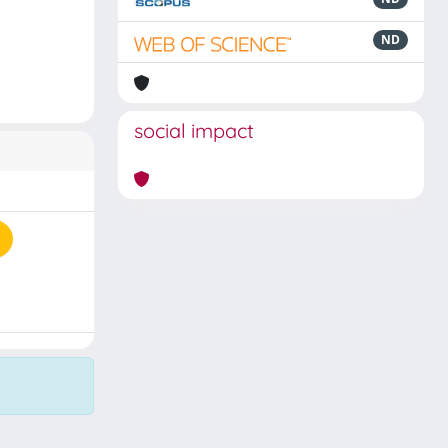
ND
social impact