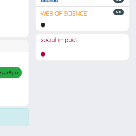
ND
social impact
zza/Apri