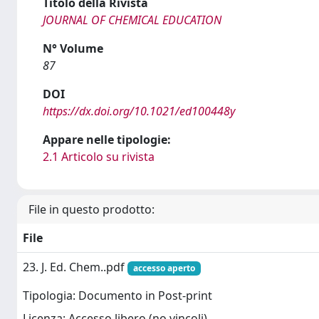
Titolo della Rivista
JOURNAL OF CHEMICAL EDUCATION
N° Volume
87
DOI
https://dx.doi.org/10.1021/ed100448y
Appare nelle tipologie:
2.1 Articolo su rivista
File in questo prodotto:
File
23. J. Ed. Chem..pdf
accesso aperto
Tipologia: Documento in Post-print
Licenza: Accesso libero (no vincoli)