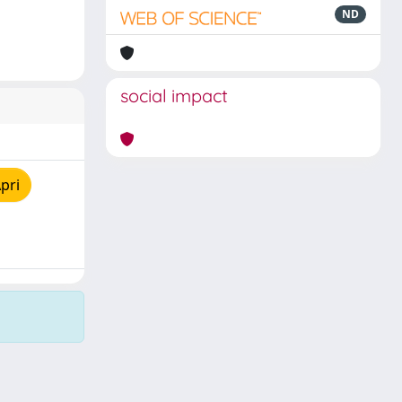
ND
social impact
pri