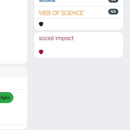
ND
social impact
/Apri