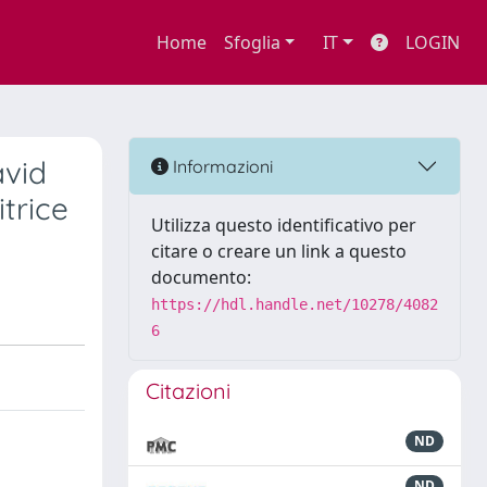
Home
Sfoglia
IT
LOGIN
avid
Informazioni
trice
Utilizza questo identificativo per
citare o creare un link a questo
documento:
https://hdl.handle.net/10278/4082
6
Citazioni
ND
ND