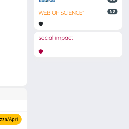
ND
social impact
zza/Apri