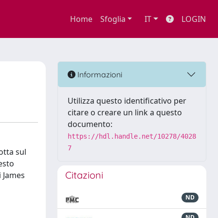
Home
Sfoglia
IT
LOGIN
Informazioni
Utilizza questo identificativo per
citare o creare un link a questo
documento:
https://hdl.handle.net/10278/4028
7
otta sul
esto
Citazioni
i James
ND
ND