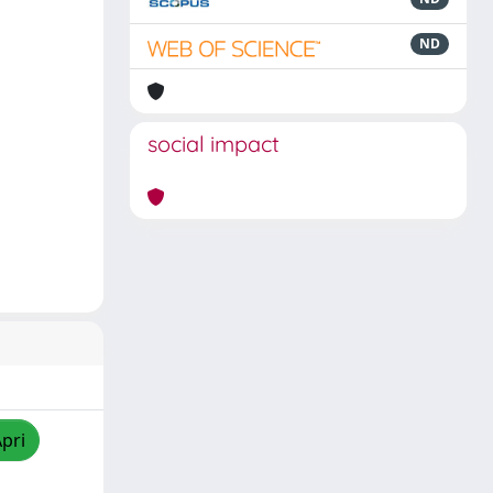
ND
social impact
Apri