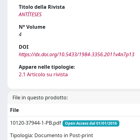
Titolo della Rivista
ANTÍTESES
N° Volume
4
DOI
https://dx.doi.org/10.5433/1984-3356.2011v4n7p13
Appare nelle tipologie:
2.1 Articolo su rivista
File in questo prodotto:
File
10120-37944-1-PB.pdf
Open Access dal 01/01/2016
Tipologia: Documento in Post-print