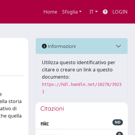
Home
Sfoglia
IT
LOGIN
Informazioni
Utilizza questo identificativo per
citare o creare un link a questo
documento:
https://hdl.handle.net/10278/3923
1
e
lla storia
Citazioni
ativo di
che quella
ND
0