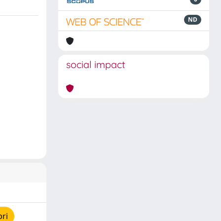
ND
social impact
pri