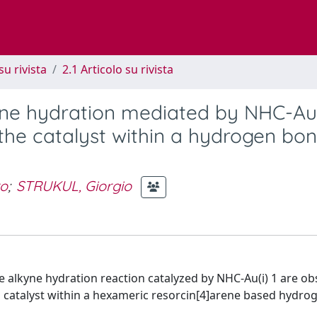
su rivista
2.1 Articolo su rivista
lkyne hydration mediated by NHC-Au(
 the catalyst within a hydrogen bo
ro
;
STRUKUL, Giorgio
 the alkyne hydration reaction catalyzed by NHC-Au(i) 1 are o
catalyst within a hexameric resorcin[4]arene based hydro