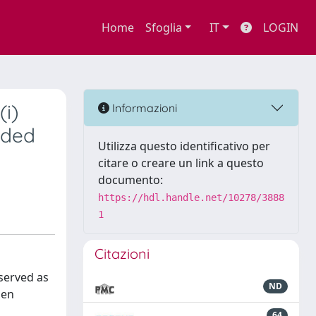
Home
Sfoglia
IT
LOGIN
i)
Informazioni
nded
Utilizza questo identificativo per
citare o creare un link a questo
documento:
https://hdl.handle.net/10278/3888
1
Citazioni
bserved as
ND
gen
64