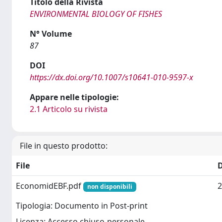
Titolo della Rivista
ENVIRONMENTAL BIOLOGY OF FISHES
N° Volume
87
DOI
https://dx.doi.org/10.1007/s10641-010-9597-x
Appare nelle tipologie:
2.1 Articolo su rivista
File in questo prodotto:
File
EconomidEBF.pdf
2
non disponibili
Tipologia: Documento in Post-print
Licenza: Accesso chiuso-personale