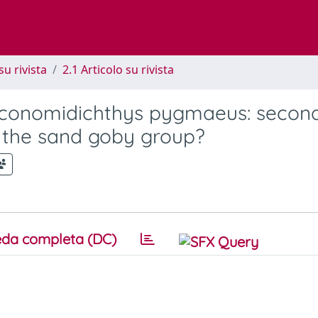
su rivista
2.1 Articolo su rivista
 Economidichthys pygmaeus: secon
n the sand goby group?
da completa (DC)