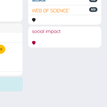
ND
social impact
ri