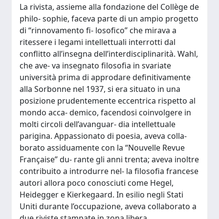
La rivista, assieme alla fondazione del Collège de
philo- sophie, faceva parte di un ampio progetto
di “rinnovamento fi- losofico” che mirava a
ritessere i legami intellettuali interrotti dal
conflitto all’insegna dell’interdisciplinarità. Wahl,
che ave- va insegnato filosofia in svariate
università prima di approdare definitivamente
alla Sorbonne nel 1937, si era situato in una
posizione prudentemente eccentrica rispetto al
mondo acca- demico, facendosi coinvolgere in
molti circoli dell’avanguar- dia intellettuale
parigina. Appassionato di poesia, aveva colla-
borato assiduamente con la “Nouvelle Revue
Française” du- rante gli anni trenta; aveva inoltre
contribuito a introdurre nel- la filosofia francese
autori allora poco conosciuti come Hegel,
Heidegger e Kierkegaard. In esilio negli Stati
Uniti durante l’occupazione, aveva collaborato a
due riviste stampate in zona libera,