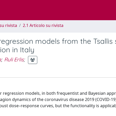
su rivista
2.1 Articolo su rivista
regression models from the Tsallis 
on in Italy
a
;
Ruli Erlis
;
ar regression models, in both frequentist and Bayesian app
gion dynamics of the coronavirus disease 2019 (COVID-19) i
bust dose–response curves, but the functionality is applicab