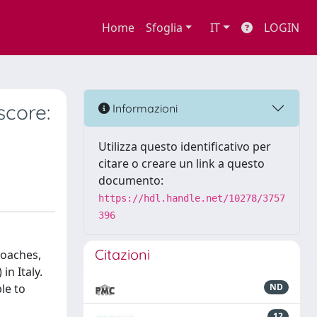
Home
Sfoglia
IT
LOGIN
score:
Informazioni
Utilizza questo identificativo per
citare o creare un link a questo
documento:
https://hdl.handle.net/10278/3757
396
Citazioni
roaches,
n Italy.
le to
ND
12